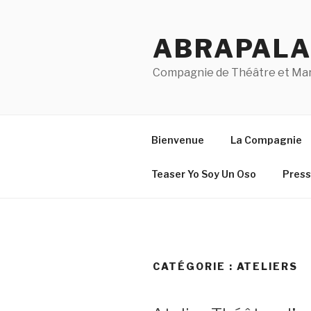
Aller
au
ABRAPAL
contenu
principal
Compagnie de Théâtre et Ma
Bienvenue
La Compagnie
Teaser Yo Soy Un Oso
Press
CATÉGORIE :
ATELIERS